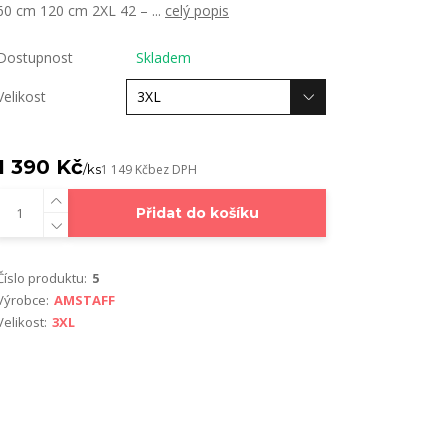
60 cm 120 cm 2XL 42 – ...
celý popis
Dostupnost
Skladem
Velikost
1 390 Kč
/
ks
1 149 Kč
bez DPH
Přidat do košíku
Číslo produktu:
5
Výrobce:
AMSTAFF
Velikost:
3XL