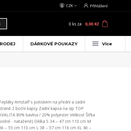
CZK
Přihlášení
0
ks
za
0,00 Kč
t
RODEJ
DÁRKOVÉ POUKAZY
Více
Tepláky Amstaff s potiskem na přední a zadní
straně 2 boční kapsy Zadní kapsa na zip TOP
KVALITA 80% bavlna / 20% polyester Velikost Šířka
(volné - natažené) Délka S 34 – 47 cm 110 cm M
36 – 55 cm 110 cm L 38 – 57 cm 116 cm XL 40 –