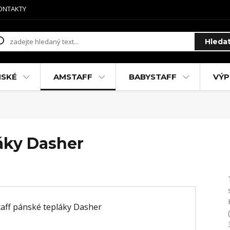
ONTAKTY
Hleda
MSKÉ
AMSTAFF
BABYSTAFF
VÝP
áky Dasher