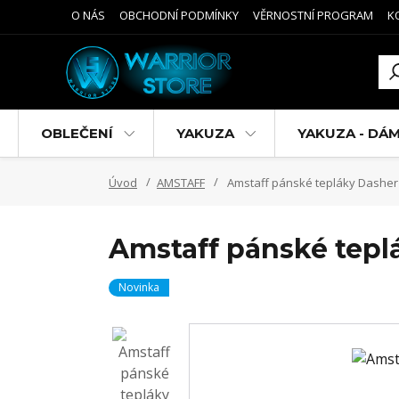
O NÁS
OBCHODNÍ PODMÍNKY
VĚRNOSTNÍ PROGRAM
K
OBLEČENÍ
YAKUZA
YAKUZA - DÁ
Úvod
AMSTAFF
Amstaff pánské tepláky Dasher
Amstaff pánské tepl
Novinka