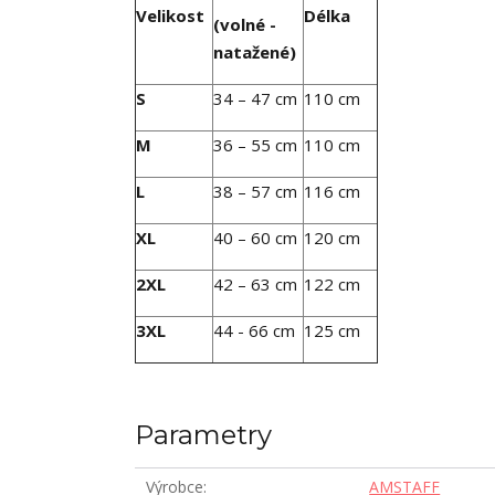
Velikost
Délka
(volné -
natažené)
S
34 – 47 cm
110 cm
M
36 – 55 cm
110 cm
L
38 – 57 cm
116 cm
XL
40 – 60 cm
120 cm
2XL
42 – 63 cm
122 cm
3XL
44 - 66 cm
125 cm
Parametry
Výrobce
AMSTAFF