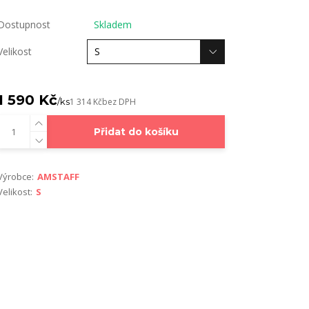
Dostupnost
Skladem
Velikost
1 590 Kč
/
ks
1 314 Kč
bez DPH
Přidat do košíku
Výrobce:
AMSTAFF
Velikost:
S