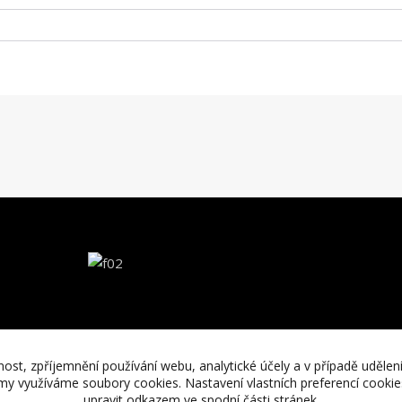
nost, zpříjemnění používání webu, analytické účely a v případě udělen
lamy využíváme soubory cookies. Nastavení vlastních preferencí cooki
upravit odkazem ve spodní části stránek.