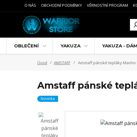
O NÁS
OBCHODNÍ PODMÍNKY
VĚRNOSTNÍ PROGRAM
K
OBLEČENÍ
YAKUZA
YAKUZA - DÁ
Úvod
AMSTAFF
Amstaff pánské tepláky Masho
Amstaff pánské tepl
Novinka