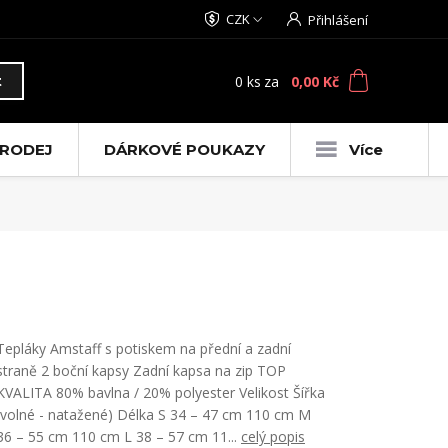
CZK
Přihlášení
0
ks
za
0,00 Kč
t
RODEJ
DÁRKOVÉ POUKAZY
Více
Tepláky Amstaff s potiskem na přední a zadní
straně 2 boční kapsy Zadní kapsa na zip TOP
KVALITA 80% bavlna / 20% polyester Velikost Šířka
(volné - natažené) Délka S 34 – 47 cm 110 cm M
36 – 55 cm 110 cm L 38 – 57 cm 11...
celý popis