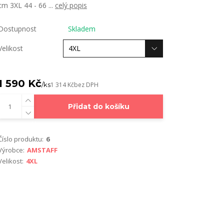
cm 3XL 44 - 66 ...
celý popis
Dostupnost
Skladem
Velikost
1 590 Kč
/
ks
1 314 Kč
bez DPH
Přidat do košíku
Číslo produktu:
6
Výrobce:
AMSTAFF
Velikost:
4XL