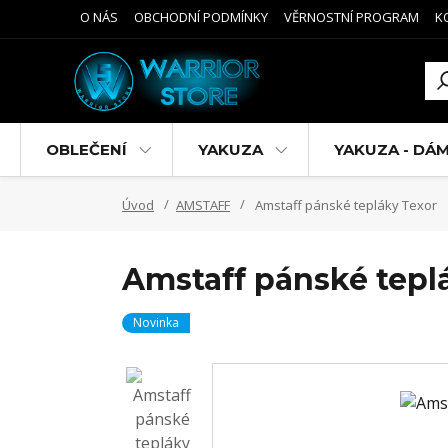
O NÁS
OBCHODNÍ PODMÍNKY
VĚRNOSTNÍ PROGRAM
K
OBLEČENÍ
YAKUZA
YAKUZA - DÁ
Úvod
AMSTAFF
Amstaff pánské tepláky Texor
Amstaff pánské tepl
Novinka