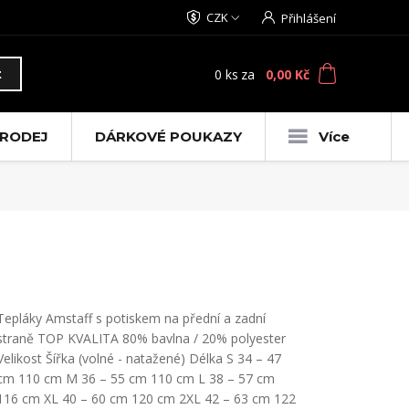
CZK
Přihlášení
0
ks
za
0,00 Kč
t
RODEJ
DÁRKOVÉ POUKAZY
Více
Tepláky Amstaff s potiskem na přední a zadní
straně TOP KVALITA 80% bavlna / 20% polyester
Velikost Šířka (volné - natažené) Délka S 34 – 47
cm 110 cm M 36 – 55 cm 110 cm L 38 – 57 cm
116 cm XL 40 – 60 cm 120 cm 2XL 42 – 63 cm 122