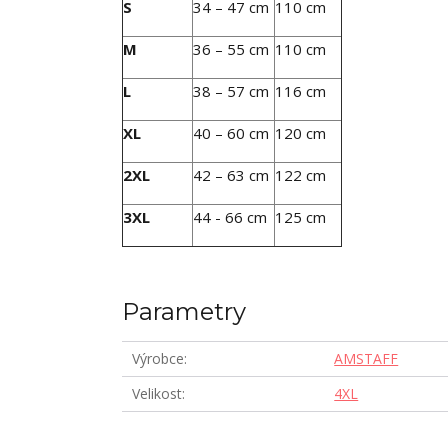
S
34 – 47 cm
110 cm
M
36 – 55 cm
110 cm
L
38 – 57 cm
116 cm
XL
40 – 60 cm
120 cm
2XL
42 – 63 cm
122 cm
3XL
44 - 66 cm
125 cm
Parametry
Výrobce
AMSTAFF
Velikost
4XL