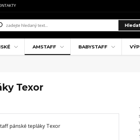
ONTAKTY
Hleda
MSKÉ
AMSTAFF
BABYSTAFF
VÝP
áky Texor