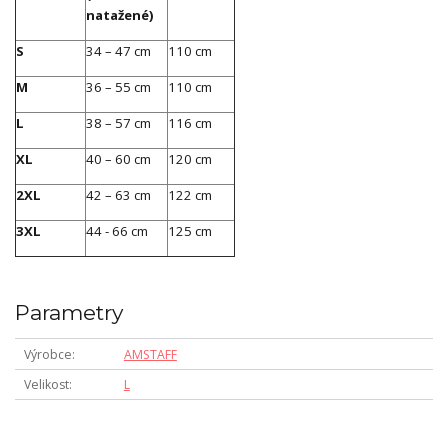
natažené)
S
34 – 47 cm
110 cm
M
36 – 55 cm
110 cm
L
38 – 57 cm
116 cm
XL
40 – 60 cm
120 cm
2XL
42 – 63 cm
122 cm
3XL
44 - 66 cm
125 cm
Parametry
Výrobce
AMSTAFF
Velikost
L