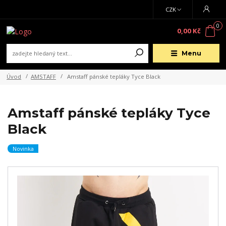
CZK
0
0,00 Kč
Menu
Úvod
AMSTAFF
Amstaff pánské tepláky Tyce Black
Amstaff pánské tepláky Tyce
Black
Novinka