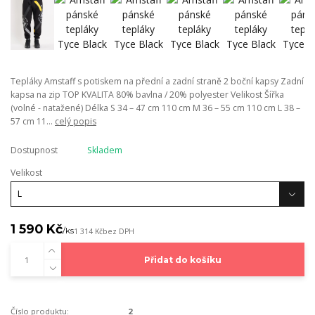
Tepláky Amstaff s potiskem na přední a zadní straně 2 boční kapsy Zadní
kapsa na zip TOP KVALITA 80% bavlna / 20% polyester Velikost Šířka
(volné - natažené) Délka S 34 – 47 cm 110 cm M 36 – 55 cm 110 cm L 38 –
57 cm 11...
celý popis
Dostupnost
Skladem
Velikost
1 590 Kč
/
ks
1 314 Kč
bez DPH
Přidat do košíku
Číslo produktu:
2