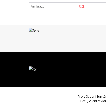
Velikost
3XL
Pro základní funkč
účely cílení rek