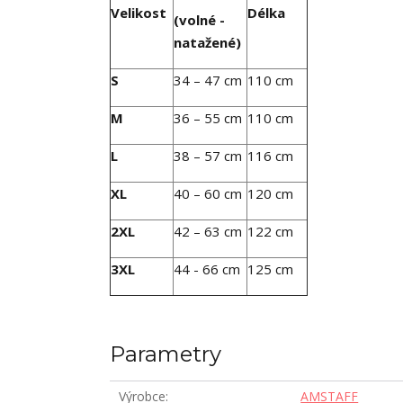
Velikost
Délka
(volné -
natažené)
S
34 – 47 cm
110 cm
M
36 – 55 cm
110 cm
L
38 – 57 cm
116 cm
XL
40 – 60 cm
120 cm
2XL
42 – 63 cm
122 cm
3XL
44 - 66 cm
125 cm
Parametry
Výrobce
AMSTAFF