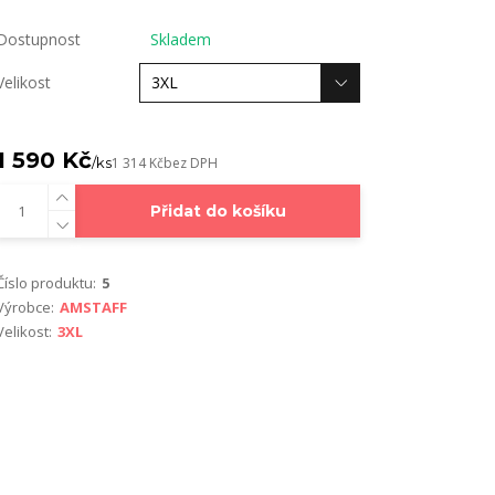
Dostupnost
Skladem
Velikost
1 590 Kč
/
ks
1 314 Kč
bez DPH
Přidat do košíku
Číslo produktu:
5
Výrobce:
AMSTAFF
Velikost:
3XL