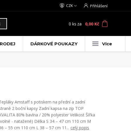
CZK
Přihlášení
0
ks
za
0,00 Kč
t
RODEJ
DÁRKOVÉ POUKAZY
Více
Tepláky Amstaff s potiskem na přední a zadní
straně 2 boční kapsy Zadní kapsa na zip TOP
KVALITA 80% bavlna / 20% polyester Velikost Šířka
(volné - natažené) Délka S 34 – 47 cm 110 cm M
36 – 55 cm 110 cm L 38 – 57 cm 11...
celý popis