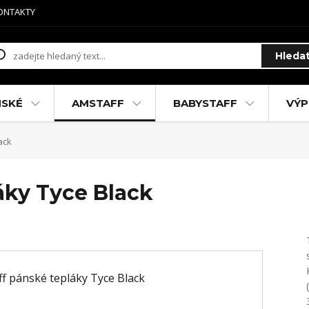
ONTAKTY
Hleda
MSKÉ
AMSTAFF
BABYSTAFF
VÝP
ack
áky Tyce Black