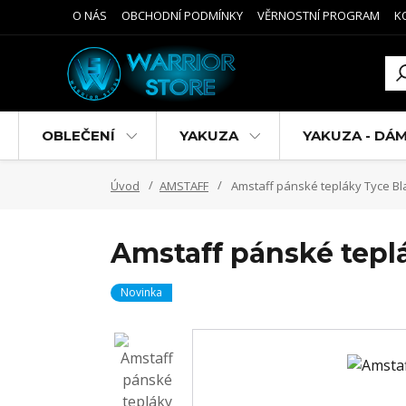
O NÁS
OBCHODNÍ PODMÍNKY
VĚRNOSTNÍ PROGRAM
K
OBLEČENÍ
YAKUZA
YAKUZA - DÁ
Úvod
AMSTAFF
Amstaff pánské tepláky Tyce Bl
Amstaff pánské tepl
Novinka