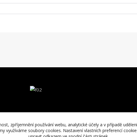
nost, zpříjemnění používání webu, analytické účely a v případě udělen
lamy využíváme soubory cookies. Nastavení vlastních preferencí cooki
upravit odkazem ve spodní části stránek.