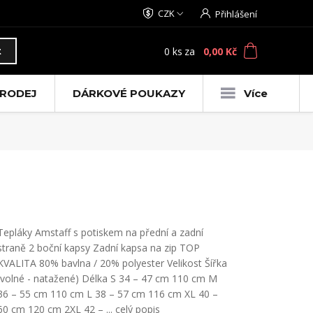
CZK
Přihlášení
0
ks
za
0,00 Kč
t
RODEJ
DÁRKOVÉ POUKAZY
Více
Tepláky Amstaff s potiskem na přední a zadní
straně 2 boční kapsy Zadní kapsa na zip TOP
KVALITA 80% bavlna / 20% polyester Velikost Šířka
(volné - natažené) Délka S 34 – 47 cm 110 cm M
36 – 55 cm 110 cm L 38 – 57 cm 116 cm XL 40 –
60 cm 120 cm 2XL 42 – ...
celý popis