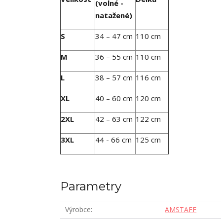
(volné -
natažené)
S
34 – 47 cm
110 cm
M
36 – 55 cm
110 cm
L
38 – 57 cm
116 cm
XL
40 – 60 cm
120 cm
2XL
42 – 63 cm
122 cm
3XL
44 - 66 cm
125 cm
Parametry
Výrobce
AMSTAFF