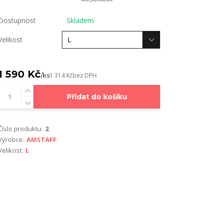
Dostupnost
Skladem
Velikost
1 590 Kč
/
ks
1 314 Kč
bez DPH
Přidat do košíku
Číslo produktu:
2
Výrobce:
AMSTAFF
Velikost:
L