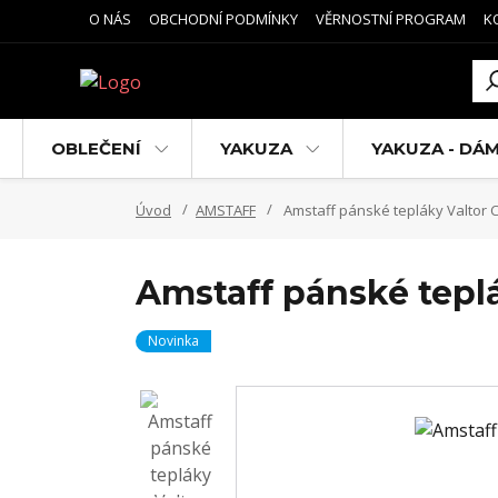
O NÁS
OBCHODNÍ PODMÍNKY
VĚRNOSTNÍ PROGRAM
K
OBLEČENÍ
YAKUZA
YAKUZA - DÁ
Úvod
AMSTAFF
Amstaff pánské tepláky Valtor
Amstaff pánské tepl
Novinka