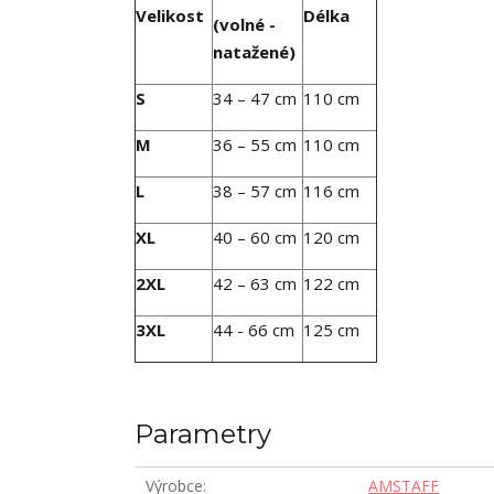
Velikost
Délka
(volné -
natažené)
S
34 – 47 cm
110 cm
M
36 – 55 cm
110 cm
L
38 – 57 cm
116 cm
XL
40 – 60 cm
120 cm
2XL
42 – 63 cm
122 cm
3XL
44 - 66 cm
125 cm
Parametry
Výrobce
AMSTAFF