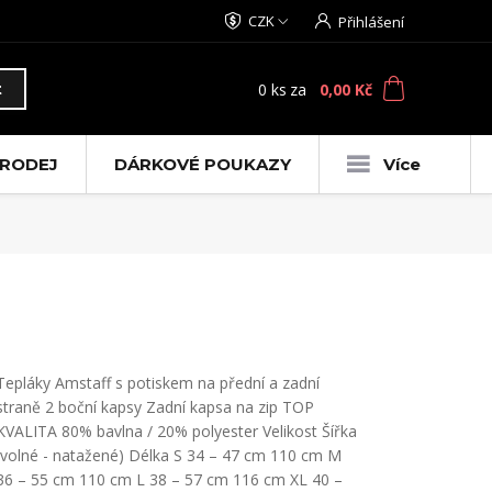
CZK
Přihlášení
0
ks
za
0,00 Kč
t
RODEJ
DÁRKOVÉ POUKAZY
Více
Tepláky Amstaff s potiskem na přední a zadní
straně 2 boční kapsy Zadní kapsa na zip TOP
KVALITA 80% bavlna / 20% polyester Velikost Šířka
(volné - natažené) Délka S 34 – 47 cm 110 cm M
36 – 55 cm 110 cm L 38 – 57 cm 116 cm XL 40 –