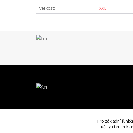
Velikost
XXL
Pro základní funkč
účely cílení rek