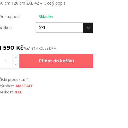
60 cm 120 cm 2XL 42 – ...
celý popis
Dostupnost
Skladem
Velikost
1 590 Kč
/
ks
1 314 Kč
bez DPH
Přidat do košíku
Číslo produktu:
4
Výrobce:
AMSTAFF
Velikost:
XXL