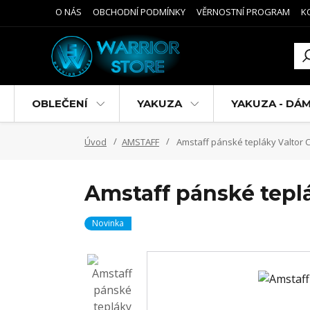
O NÁS
OBCHODNÍ PODMÍNKY
VĚRNOSTNÍ PROGRAM
K
OBLEČENÍ
YAKUZA
YAKUZA - DÁ
Úvod
AMSTAFF
Amstaff pánské tepláky Valtor
Amstaff pánské tepl
Novinka