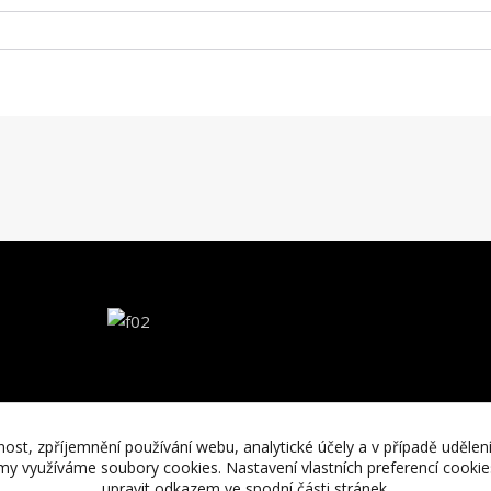
nost, zpříjemnění používání webu, analytické účely a v případě udělen
lamy využíváme soubory cookies. Nastavení vlastních preferencí cooki
upravit odkazem ve spodní části stránek.