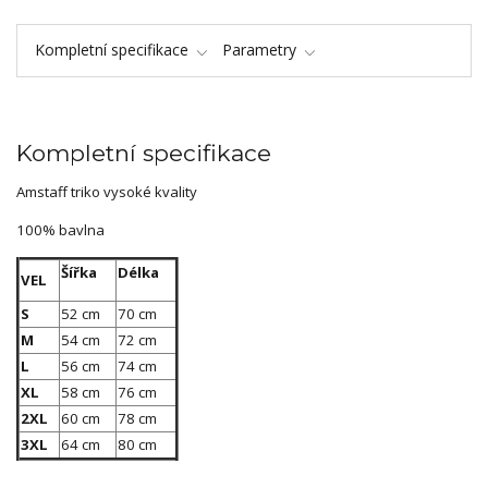
Kompletní specifikace
Parametry
Kompletní specifikace
Amstaff triko vysoké kvality
100% bavlna
Šířka
Délka
VEL
S
52 cm
70 cm
M
54 cm
72 cm
L
56 cm
74 cm
XL
58 cm
76 cm
2XL
60 cm
78 cm
3XL
64 cm
80 cm