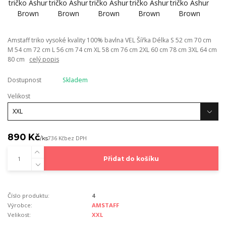
Amstaff triko vysoké kvality 100% bavlna VEL Šířka Délka S 52 cm 70 cm
M 54 cm 72 cm L 56 cm 74 cm XL 58 cm 76 cm 2XL 60 cm 78 cm 3XL 64 cm
80 cm
celý popis
Dostupnost
Skladem
Velikost
890 Kč
/
ks
736 Kč
bez DPH
Přidat do košíku
Číslo produktu:
4
Výrobce:
AMSTAFF
Velikost:
XXL