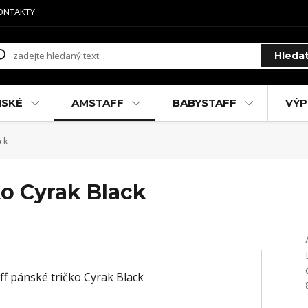
ONTAKTY
Hleda
MSKÉ
AMSTAFF
BABYSTAFF
VÝP
ck
ko Cyrak Black