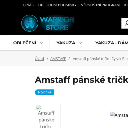
O NÁS
OBCHODNÍ PODMÍNKY
VĚRNOSTNÍ PROGRAM
K
OBLEČENÍ
YAKUZA
YAKUZA - DÁ
Úvod
AMSTAFF
Amstaff pánské tričko Cyrak Bla
Amstaff pánské trič
Novinka