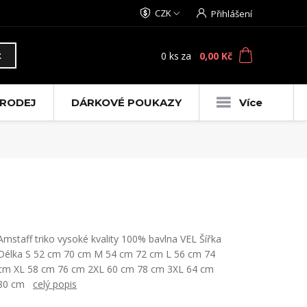
CZK
Přihlášení
0
ks
za
0,00 Kč
t
RODEJ
DÁRKOVÉ POUKAZY
Více
Amstaff triko vysoké kvality 100% bavlna VEL Šířka
Délka S 52 cm 70 cm M 54 cm 72 cm L 56 cm 74
cm XL 58 cm 76 cm 2XL 60 cm 78 cm 3XL 64 cm
80 cm
celý popis