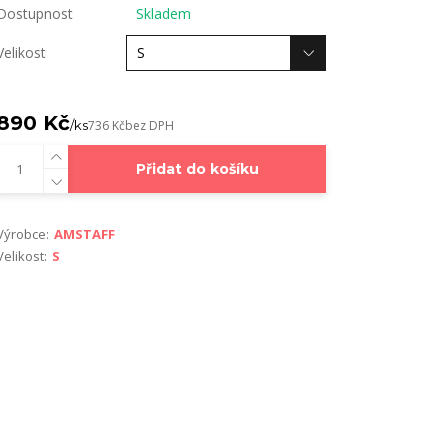
Dostupnost
Skladem
Velikost
890 Kč
/
ks
736 Kč
bez DPH
Přidat do košíku
Výrobce:
AMSTAFF
Velikost:
S