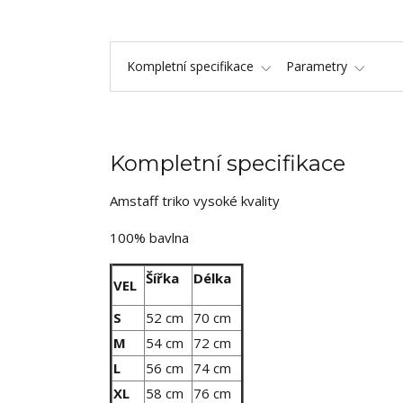
Kompletní specifikace
Parametry
Kompletní specifikace
Amstaff triko vysoké kvality
100% bavlna
Šířka
Délka
VEL
S
52 cm
70 cm
M
54 cm
72 cm
L
56 cm
74 cm
XL
58 cm
76 cm