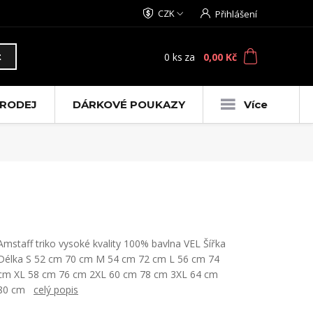
CZK
Přihlášení
0
ks
za
0,00 Kč
t
RODEJ
DÁRKOVÉ POUKAZY
Více
Amstaff triko vysoké kvality 100% bavlna VEL Šířka
Délka S 52 cm 70 cm M 54 cm 72 cm L 56 cm 74
cm XL 58 cm 76 cm 2XL 60 cm 78 cm 3XL 64 cm
80 cm
celý popis