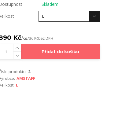
Dostupnost
Skladem
Velikost
890 Kč
/
ks
736 Kč
bez DPH
Přidat do košíku
Číslo produktu:
2
Výrobce:
AMSTAFF
Velikost:
L