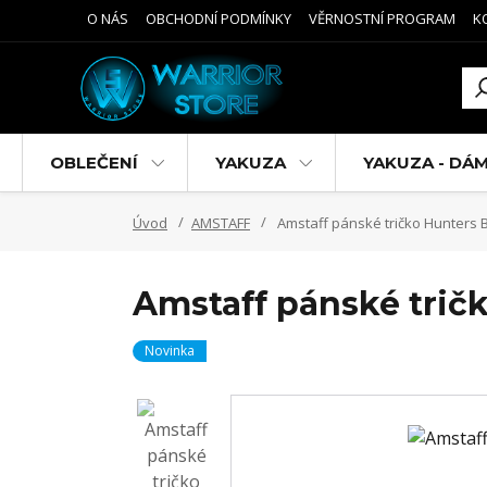
O NÁS
OBCHODNÍ PODMÍNKY
VĚRNOSTNÍ PROGRAM
K
OBLEČENÍ
YAKUZA
YAKUZA - DÁ
Úvod
AMSTAFF
Amstaff pánské tričko Hunters 
Amstaff pánské trič
Novinka