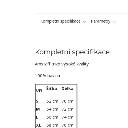
Kompletní specifikace
Parametry
Kompletní specifikace
Amstaff triko vysoké kvality
100% bavlna
Šířka
Délka
VEL
S
52 cm
70 cm
M
54 cm
72 cm
L
56 cm
74 cm
XL
58 cm
76 cm