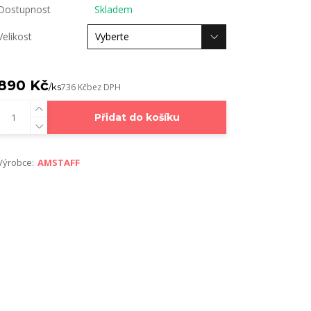
Dostupnost
Skladem
Velikost
890 Kč
/
ks
736 Kč
bez DPH
Přidat do košíku
Výrobce:
AMSTAFF