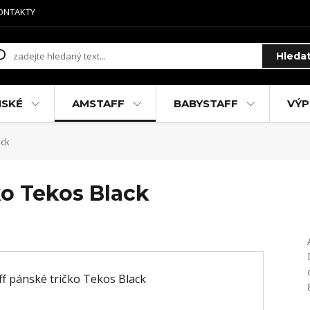
ONTAKTY
Hleda
MSKÉ
AMSTAFF
BABYSTAFF
VÝP
ack
ko Tekos Black