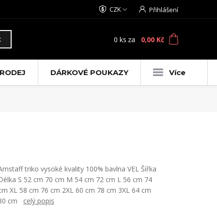
CZK
Přihlášení
0
ks
za
0,00 Kč
t
RODEJ
DÁRKOVÉ POUKAZY
Více
Amstaff triko vysoké kvality 100% bavlna VEL Šířka
Délka S 52 cm 70 cm M 54 cm 72 cm L 56 cm 74
cm XL 58 cm 76 cm 2XL 60 cm 78 cm 3XL 64 cm
80 cm
celý popis