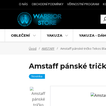
O NÁS
OBCHODNÍ PODMÍNKY
VĚRNOSTNÍ PROGRAM
K
OBLEČENÍ
YAKUZA
YAKUZA - DÁ
Úvod
AMSTAFF
Amstaff pánské tričko Tekos Bl
Amstaff pánské trič
Novinka