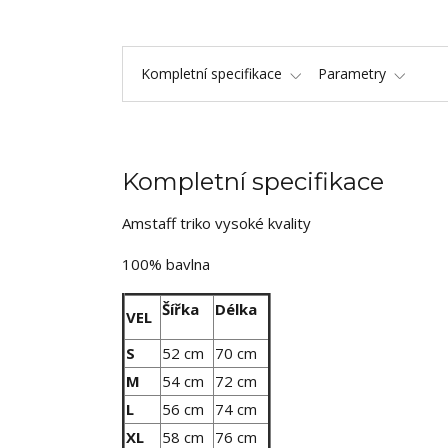
Kompletní specifikace
Parametry
Kompletní specifikace
Amstaff triko vysoké kvality
100% bavlna
Šířka
Délka
VEL
S
52 cm
70 cm
M
54 cm
72 cm
L
56 cm
74 cm
XL
58 cm
76 cm