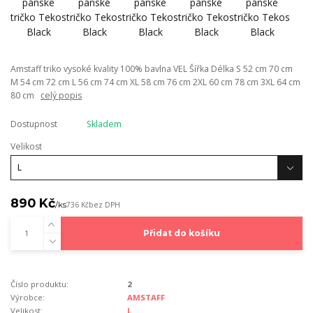
Amstaff triko vysoké kvality 100% bavlna VEL Šířka Délka S 52 cm 70 cm
M 54 cm 72 cm L 56 cm 74 cm XL 58 cm 76 cm 2XL 60 cm 78 cm 3XL 64 cm
80 cm
celý popis
Dostupnost
Skladem
Velikost
890 Kč
/
ks
736 Kč
bez DPH
Přidat do košíku
Číslo produktu:
2
Výrobce:
AMSTAFF
Velikost:
L