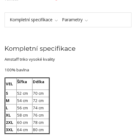
Kompletní specifikace
Parametry
Kompletní specifikace
Amstaff triko vysoké kvality
100% bavlna
Šířka
Délka
VEL
S
52 cm
70 cm
M
54 cm
72 cm
L
56 cm
74 cm
XL
58 cm
76 cm
2XL
60 cm
78 cm
3XL
64 cm
80 cm