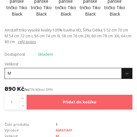
Amstaff triko vysoké kvality 100% bavlna VEL Šířka Délka S 52 cm 70 cm
M 54 cm 72 cm L 56 cm 74 cm XL 58 cm 76 cm 2XL 60 cm 78 cm 3XL 64 cm
80 cm
celý popis
Dostupnost
Skladem
Velikost
890 Kč
/
ks
736 Kč
bez DPH
Přidat do košíku
Číslo produktu:
1
Výrobce:
AMSTAFF
Velikost:
M