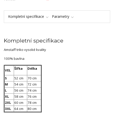
Kompletní specifikace
Parametry
Kompletní specifikace
Amstaff triko vysoké kvality
100% bavlna
Šířka
Délka
VEL
S
52 cm
70 cm
M
54 cm
72 cm
L
56 cm
74 cm
XL
58 cm
76 cm
2XL
60 cm
78 cm
3XL
64 cm
80 cm