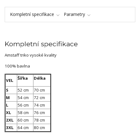
Kompletní specifikace
Parametry
Kompletní specifikace
Amstaff triko vysoké kvality
100% bavlna
Šířka
Délka
VEL
S
52 cm
70 cm
M
54 cm
72 cm
L
56 cm
74 cm
XL
58 cm
76 cm
2XL
60 cm
78 cm
3XL
64 cm
80 cm