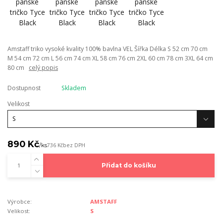
Amstaff triko vysoké kvality 100% bavlna VEL Šířka Délka S 52 cm 70 cm
M 54 cm 72 cm L 56 cm 74 cm XL 58 cm 76 cm 2XL 60 cm 78 cm 3XL 64 cm
80 cm
celý popis
Dostupnost
Skladem
Velikost
890 Kč
/
ks
736 Kč
bez DPH
Přidat do košíku
Výrobce:
AMSTAFF
Velikost:
S