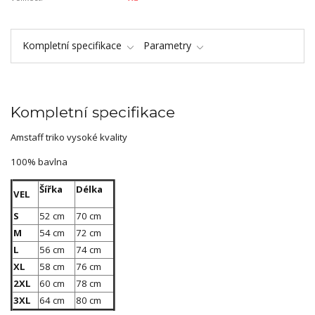
Kompletní specifikace
Parametry
Kompletní specifikace
Amstaff triko vysoké kvality
100% bavlna
Šířka
Délka
VEL
S
52 cm
70 cm
M
54 cm
72 cm
L
56 cm
74 cm
XL
58 cm
76 cm
2XL
60 cm
78 cm
3XL
64 cm
80 cm