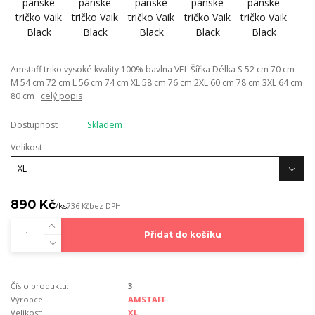
Amstaff triko vysoké kvality 100% bavlna VEL Šířka Délka S 52 cm 70 cm
M 54 cm 72 cm L 56 cm 74 cm XL 58 cm 76 cm 2XL 60 cm 78 cm 3XL 64 cm
80 cm
celý popis
Dostupnost
Skladem
Velikost
890 Kč
/
ks
736 Kč
bez DPH
Přidat do košíku
Číslo produktu:
3
Výrobce:
AMSTAFF
Velikost:
XL