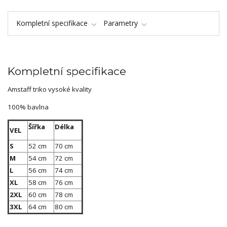
Kompletní specifikace
Parametry
Kompletní specifikace
Amstaff triko vysoké kvality
100% bavlna
Šířka
Délka
VEL
S
52 cm
70 cm
M
54 cm
72 cm
L
56 cm
74 cm
XL
58 cm
76 cm
2XL
60 cm
78 cm
3XL
64 cm
80 cm