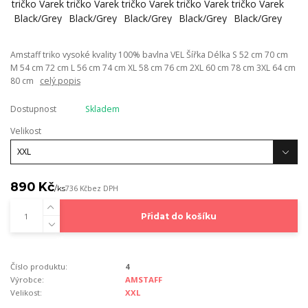
Amstaff triko vysoké kvality 100% bavlna VEL Šířka Délka S 52 cm 70 cm
M 54 cm 72 cm L 56 cm 74 cm XL 58 cm 76 cm 2XL 60 cm 78 cm 3XL 64 cm
80 cm
celý popis
Dostupnost
Skladem
Velikost
890 Kč
/
ks
736 Kč
bez DPH
Přidat do košíku
Číslo produktu:
4
Výrobce:
AMSTAFF
Velikost:
XXL