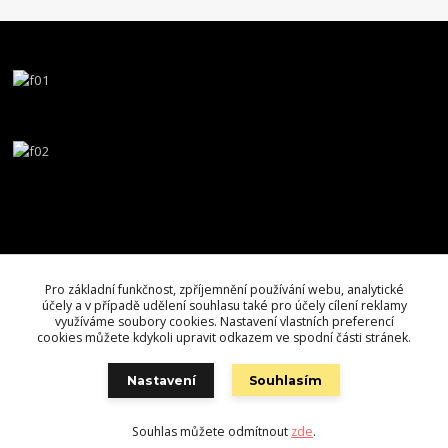
Pro základní funkčnost, zpříjemnění používání webu, analytické
účely a v případě udělení souhlasu také pro účely cílení reklamy
využíváme soubory cookies. Nastavení vlastních preferencí
cookies můžete kdykoli upravit odkazem ve spodní části stránek.
Nastavení
Souhlasím
Souhlas můžete odmítnout
zde
.
Vytvořeno na
Eshop-rychle.cz