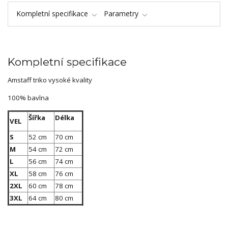
Kompletní specifikace
Parametry
Kompletní specifikace
Amstaff triko vysoké kvality
100% bavlna
Šířka
Délka
VEL
S
52 cm
70 cm
M
54 cm
72 cm
L
56 cm
74 cm
XL
58 cm
76 cm
2XL
60 cm
78 cm
3XL
64 cm
80 cm