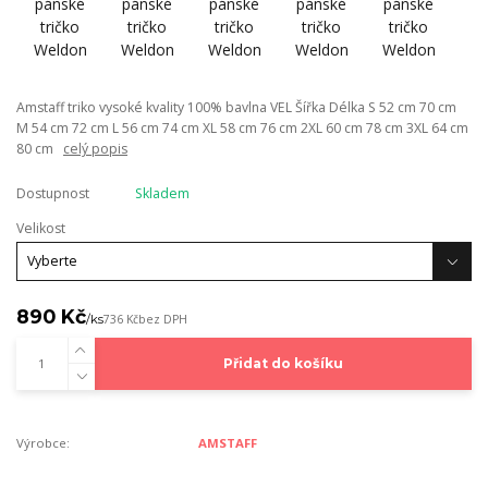
Amstaff triko vysoké kvality 100% bavlna VEL Šířka Délka S 52 cm 70 cm
M 54 cm 72 cm L 56 cm 74 cm XL 58 cm 76 cm 2XL 60 cm 78 cm 3XL 64 cm
80 cm
celý popis
Dostupnost
Skladem
Velikost
890 Kč
/
ks
736 Kč
bez DPH
Přidat do košíku
Výrobce:
AMSTAFF