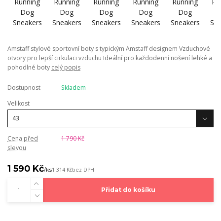
Amstaff stylové sportovní boty s typickým Amstaff designem Vzduchové
otvory pro lepší cirkulaci vzduchu Ideální pro každodenní nošení lehké a
pohodlné boty
celý popis
Dostupnost
Skladem
Velikost
Cena před
1 790 Kč
slevou
1 590 Kč
/
ks
1 314 Kč
bez DPH
Přidat do košíku