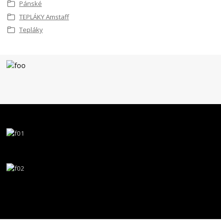
Pánské
TEPLÁKY Amstaff
Tepláky