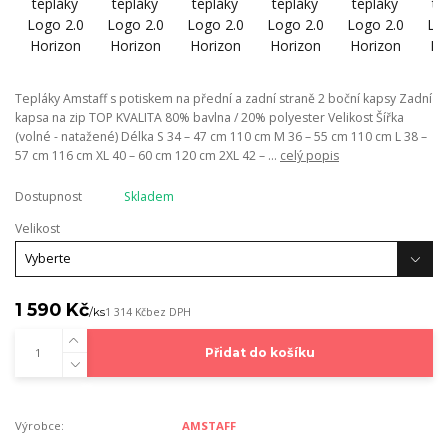
Tepláky Amstaff s potiskem na přední a zadní straně 2 boční kapsy Zadní
kapsa na zip TOP KVALITA 80% bavlna / 20% polyester Velikost Šířka
(volné - natažené) Délka S 34 – 47 cm 110 cm M 36 – 55 cm 110 cm L 38 –
57 cm 116 cm XL 40 – 60 cm 120 cm 2XL 42 – ...
celý popis
Dostupnost
Skladem
Velikost
1 590 Kč
/
ks
1 314 Kč
bez DPH
Přidat do košíku
Výrobce:
AMSTAFF