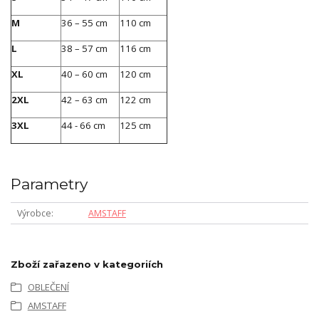
M
36 – 55 cm
110 cm
L
38 – 57 cm
116 cm
XL
40 – 60 cm
120 cm
2XL
42 – 63 cm
122 cm
3XL
44 - 66 cm
125 cm
Parametry
Výrobce
AMSTAFF
Zboží zařazeno v kategoriích
OBLEČENÍ
AMSTAFF