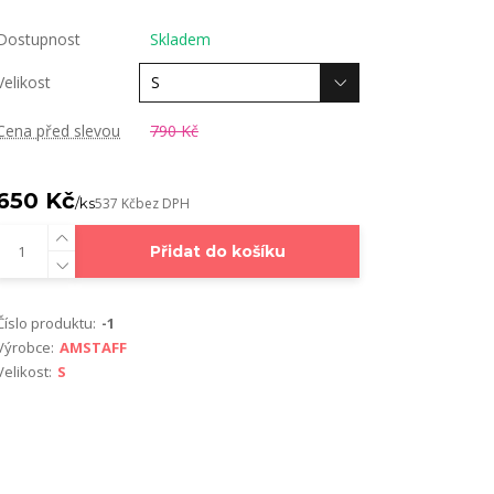
Dostupnost
Skladem
Velikost
Cena před slevou
790 Kč
650 Kč
/
ks
537 Kč
bez DPH
Přidat do košíku
Číslo produktu:
-1
Výrobce:
AMSTAFF
Velikost:
S