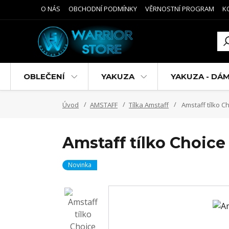
O NÁS
OBCHODNÍ PODMÍNKY
VĚRNOSTNÍ PROGRAM
K
OBLEČENÍ
YAKUZA
YAKUZA - DÁ
Úvod
AMSTAFF
Tílka Amstaff
Amstaff tílko C
Amstaff tílko Choice
Novinka