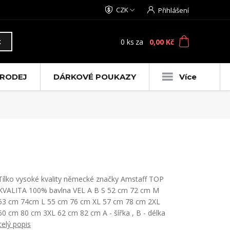
CZK
Přihlášení
0
ks
za
0,00 Kč
t
RODEJ
DÁRKOVÉ POUKAZY
Více
Tílko vysoké kvality německé značky Amstaff TOP
KVALITA 100% bavlna VEL A B S 52 cm 72 cm M
53 cm 74cm L 55 cm 76 cm XL 57 cm 78 cm 2XL
60 cm 80 cm 3XL 62 cm 82 cm A - šířka , B - délka
celý popis