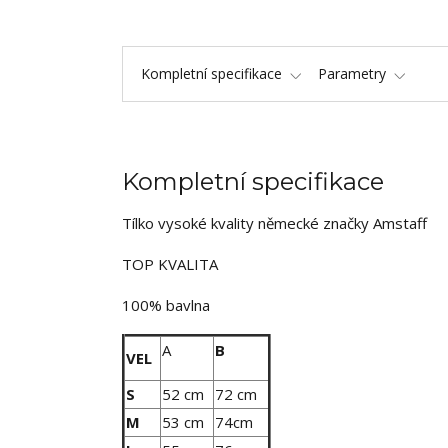
Kompletní specifikace
Parametry
Kompletní specifikace
Tílko vysoké kvality německé značky Amstaff
TOP KVALITA
100% bavlna
A
B
VEL
S
52 cm
72 cm
M
53 cm
74cm