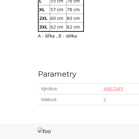
L
55 cm
76 cm
XL
57 cm
78 cm
2XL
60 cm
80 cm
3XL
62 cm
82 cm
A - šířka , B - délka
Parametry
Výrobce
AMSTAFF
Velikost
S