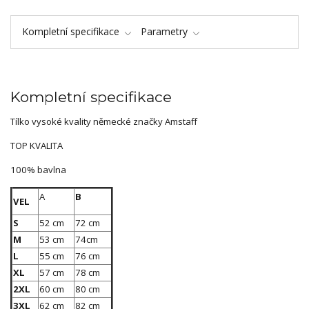
Kompletní specifikace
Parametry
Kompletní specifikace
Tílko vysoké kvality německé značky Amstaff
TOP KVALITA
100% bavlna
A
B
VEL
S
52 cm
72 cm
M
53 cm
74cm
L
55 cm
76 cm
XL
57 cm
78 cm
2XL
60 cm
80 cm
3XL
62 cm
82 cm