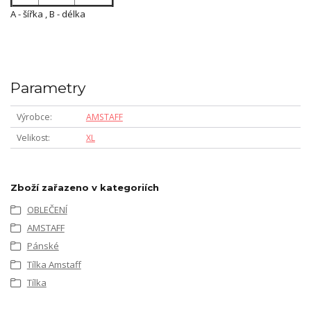
A - šířka , B - délka
Parametry
Výrobce
AMSTAFF
Velikost
XL
Zboží zařazeno v kategoriích
OBLEČENÍ
AMSTAFF
Pánské
Tílka Amstaff
Tílka