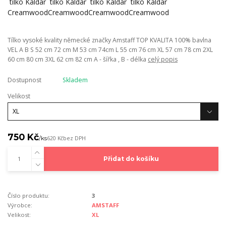
Tílko vysoké kvality německé značky Amstaff TOP KVALITA 100% bavlna
VEL A B S 52 cm 72 cm M 53 cm 74cm L 55 cm 76 cm XL 57 cm 78 cm 2XL
60 cm 80 cm 3XL 62 cm 82 cm A - šířka , B - délka
celý popis
Dostupnost
Skladem
Velikost
750 Kč
/
ks
620 Kč
bez DPH
Přidat do košíku
Číslo produktu:
3
Výrobce:
AMSTAFF
Velikost:
XL