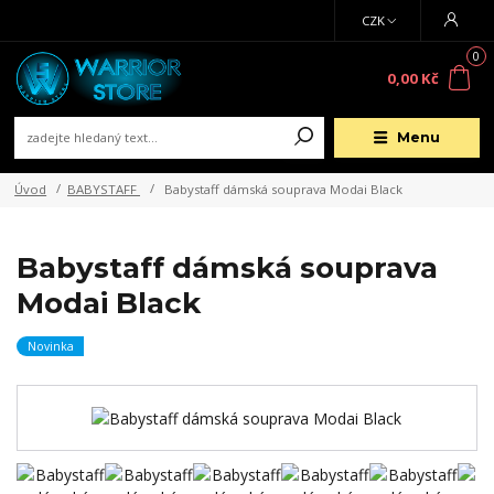
CZK
0
0,00 Kč
Menu
Úvod
BABYSTAFF
Babystaff dámská souprava Modai Black
Babystaff dámská souprava
Modai Black
Novinka