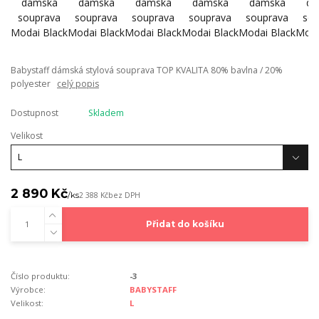
Babystaff dámská stylová souprava TOP KVALITA 80% bavlna / 20%
polyester
celý popis
Dostupnost
Skladem
Velikost
2 890 Kč
/
ks
2 388 Kč
bez DPH
Přidat do košíku
Číslo produktu:
-3
Výrobce:
BABYSTAFF
Velikost:
L