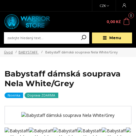
CZK
0
0,00 Kč
Menu
Úvod
BABYSTAFF
Babystaff dámská souprava Nela White/Grey
Babystaff dámská souprava
Nela White/Grey
Novinka
Doprava ZDARMA