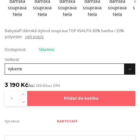
Babystaff dámská stylová souprava TOP KVALITA 80% bavlna / 20%
polyester
celý popis
Dostupnost
Skladem
Velikost
3 190 Kč
/
ks
2 636 Kč
bez DPH
Přidat do košíku
Výrobce:
BABYSTAFF