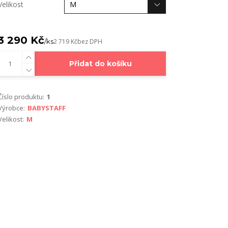
Velikost
3 290 Kč
/
ks
2 719 Kč
bez DPH
Přidat do košíku
Číslo produktu:
1
Výrobce:
BABYSTAFF
Velikost:
M