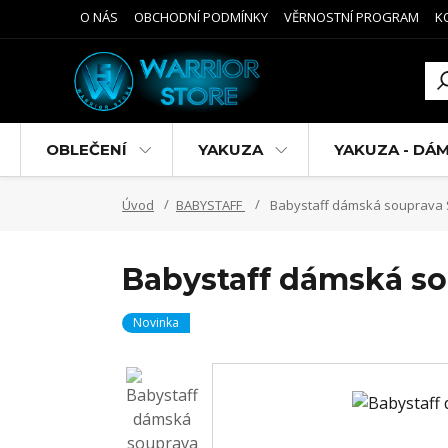
O NÁS
OBCHODNÍ PODMÍNKY
VĚRNOSTNÍ PROGRAM
K
OBLEČENÍ
YAKUZA
YAKUZA - DÁ
Úvod
BABYSTAFF
Babystaff dámská souprava S
Babystaff dámská so
Novinka