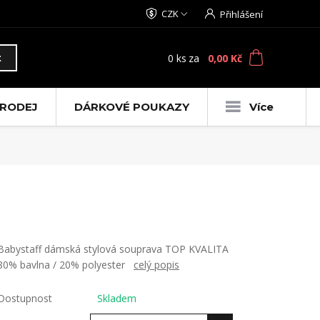
CZK
Přihlášení
0
ks
za
0,00 Kč
t
RODEJ
DÁRKOVÉ POUKAZY
Více
Babystaff dámská stylová souprava TOP KVALITA
80% bavlna / 20% polyester
celý popis
Dostupnost
Skladem