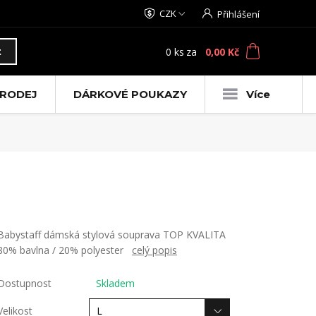
CZK
Přihlášení
0
ks
za
0,00 Kč
t
RODEJ
DÁRKOVÉ POUKAZY
Více
Babystaff dámská stylová souprava TOP KVALITA
80% bavlna / 20% polyester
celý popis
Dostupnost
Skladem
Velikost