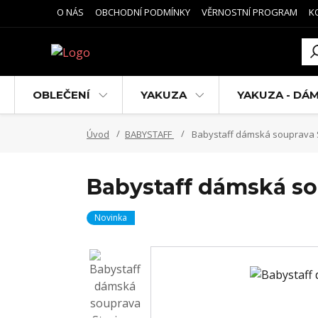
O NÁS
OBCHODNÍ PODMÍNKY
VĚRNOSTNÍ PROGRAM
K
OBLEČENÍ
YAKUZA
YAKUZA - DÁ
Úvod
BABYSTAFF
Babystaff dámská souprava S
Babystaff dámská so
Novinka