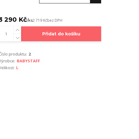
3 290 Kč
/
ks
2 719 Kč
bez DPH
Přidat do košíku
Číslo produktu:
2
Výrobce:
BABYSTAFF
Velikost:
L