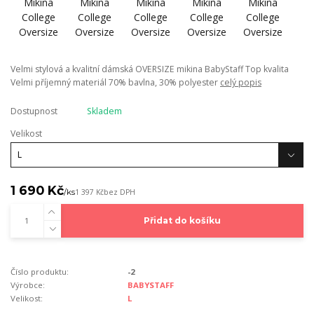
Velmi stylová a kvalitní dámská OVERSIZE mikina BabyStaff Top kvalita
Velmi příjemný materiál 70% bavlna, 30% polyester
celý popis
Dostupnost
Skladem
Velikost
1 690 Kč
/
ks
1 397 Kč
bez DPH
Přidat do košíku
Číslo produktu:
-2
Výrobce:
BABYSTAFF
Velikost:
L