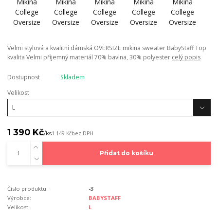
Velmi stylová a kvalitní dámská OVERSIZE mikina sweater BabyStaff Top
kvalita Velmi příjemný materiál 70% bavlna, 30% polyester
celý popis
Dostupnost
Skladem
Velikost
1 390 Kč
/
ks
1 149 Kč
bez DPH
Přidat do košíku
Číslo produktu:
-3
Výrobce:
BABYSTAFF
Velikost:
L