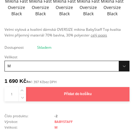
Velmi stylová a kvalitní dámská OVERSIZE mikina BabyStaff Top kvalita
Velmi příjemný materiál 70% bavlna, 30% polyester
celý popis
Dostupnost
Skladem
Velikost
1 690 Kč
/
ks
1 397 Kč
bez DPH
Přidat do košíku
Číslo produktu:
-2
Výrobce:
BABYSTAFF
Velikost:
M