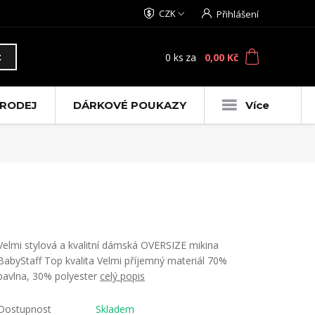
CZK
Přihlášení
0
ks
za
0,00 Kč
t
RODEJ
DÁRKOVÉ POUKAZY
Více
Velmi stylová a kvalitní dámská OVERSIZE mikina
BabyStaff Top kvalita Velmi příjemný materiál 70%
bavlna, 30% polyester
celý popis
Dostupnost
Skladem