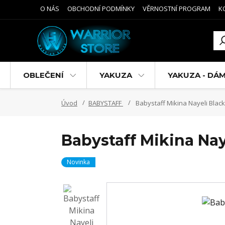
O NÁS
OBCHODNÍ PODMÍNKY
VĚRNOSTNÍ PROGRAM
K
OBLEČENÍ
YAKUZA
YAKUZA - DÁ
Úvod
BABYSTAFF
Babystaff Mikina Nayeli Black
Babystaff Mikina Nay
Novinka