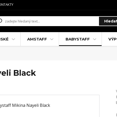
ONTAKTY
Hleda
MSKÉ
AMSTAFF
BABYSTAFF
VÝP
eli Black