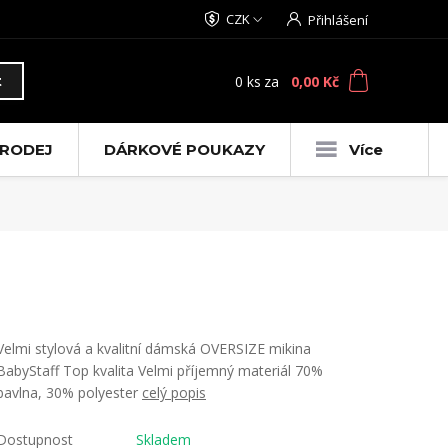
CZK
Přihlášení
0
ks
za
0,00 Kč
t
RODEJ
DÁRKOVÉ POUKAZY
Více
Velmi stylová a kvalitní dámská OVERSIZE mikina
BabyStaff Top kvalita Velmi příjemný materiál 70%
bavlna, 30% polyester
celý popis
Dostupnost
Skladem