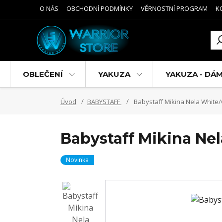
O NÁS
OBCHODNÍ PODMÍNKY
VĚRNOSTNÍ PROGRAM
K
OBLEČENÍ
YAKUZA
YAKUZA - DÁ
Úvod
BABYSTAFF
Babystaff Mikina Nela White
Babystaff Mikina Ne
Novinka