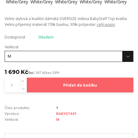
Velmi stylová a kvalitní dámská OVERSIZE mikina BabyStaff Top kvalita
Velmi příjemný materiál 70% bavlna, 30% polyester
celý popis
Dostupnost
Skladem
Velikost
1 690 Kč
/
ks
1 397 Kč
bez DPH
Přidat do košíku
Číslo produktu:
1
Výrobce:
BABYSTAFF
Velikost:
M