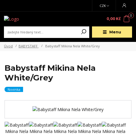
CZK
0
0,00 Kč
Menu
Úvod
BABYSTAFF
Babystaff Mikina Nela White/Grey
Babystaff Mikina Nela
White/Grey
Novinka