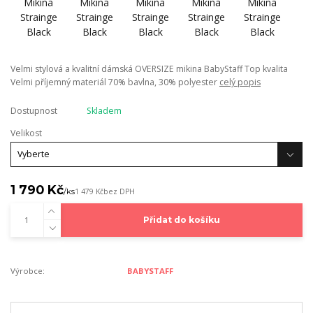
Velmi stylová a kvalitní dámská OVERSIZE mikina BabyStaff Top kvalita
Velmi příjemný materiál 70% bavlna, 30% polyester
celý popis
Dostupnost
Skladem
Velikost
1 790 Kč
/
ks
1 479 Kč
bez DPH
Přidat do košíku
Výrobce:
BABYSTAFF