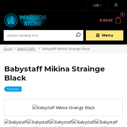
CZK
0
0,00 Kč
Menu
Úvod
BABYSTAFF
Babystaff Mikina Strainge Black
Babystaff Mikina Strainge
Black
Novinka