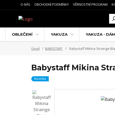
O NÁS
OBCHODNÍ PODMÍNKY
VĚRNOSTNÍ PROGRAM
K
OBLEČENÍ
YAKUZA
YAKUZA - DÁ
Úvod
BABYSTAFF
Babystaff Mikina Strainge Bl
Babystaff Mikina Str
Novinka