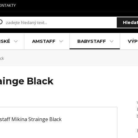
ONTAKTY
Hleda
MSKÉ
AMSTAFF
BABYSTAFF
VÝP
ack
ainge Black