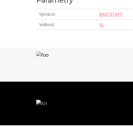
Parametry
Výrobce
BABYSTAFF
Velikost
XL