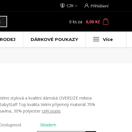
CZK
Přihlášení
0
ks
za
0,00 Kč
t
RODEJ
DÁRKOVÉ POUKAZY
Více
Velmi stylová a kvalitní dámská OVERSIZE mikina
BabyStaff Top kvalita Velmi příjemný materiál 70%
bavlna, 30% polyester
celý popis
Dostupnost
Skladem