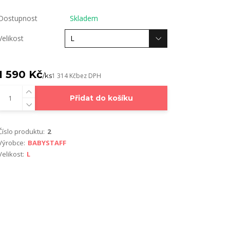
Dostupnost
Skladem
Velikost
1 590 Kč
/
ks
1 314 Kč
bez DPH
Přidat do košíku
Číslo produktu:
2
Výrobce:
BABYSTAFF
Velikost:
L