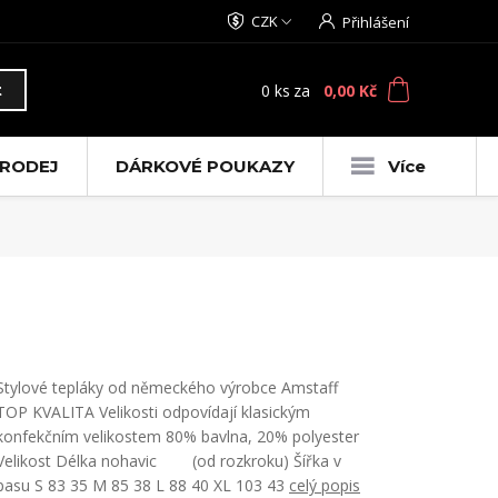
CZK
Přihlášení
0
ks
za
0,00 Kč
t
RODEJ
DÁRKOVÉ POUKAZY
Více
Stylové tepláky od německého výrobce Amstaff
TOP KVALITA Velikosti odpovídají klasickým
konfekčním velikostem 80% bavlna, 20% polyester
Velikost Délka nohavic (od rozkroku) Šířka v
pasu S 83 35 M 85 38 L 88 40 XL 103 43
celý popis