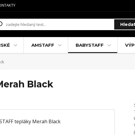
ONTAKTY
Hleda
MSKÉ
AMSTAFF
BABYSTAFF
VÝP
ack
Merah Black