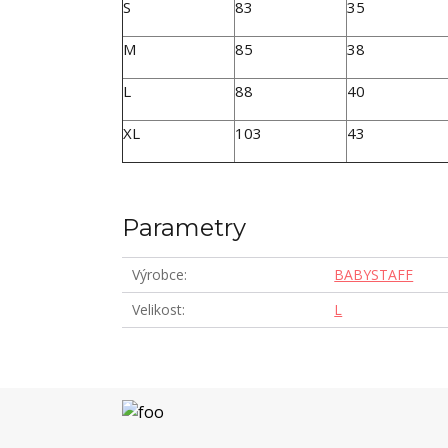
S
83
35
M
85
38
L
88
40
XL
103
43
Parametry
Výrobce
BABYSTAFF
Velikost
L