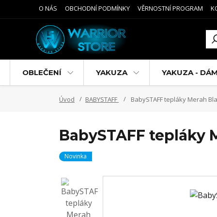
O NÁS
OBCHODNÍ PODMÍNKY
VĚRNOSTNÍ PROGRAM
K
OBLEČENÍ
YAKUZA
YAKUZA - DÁ
Úvod
BABYSTAFF
BabySTAFF tepláky Merah Bl
BabySTAFF tepláky 
Novinka