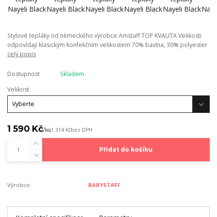
Stylové tepláky od německého výrobce Amstaff TOP KVALITA Velikosti
odpovídají klasickým konfekčním velikostem 70% bavlna, 30% polyester
celý popis
Dostupnost
Skladem
Velikost
1 590 Kč
/
ks
1 314 Kč
bez DPH
Přidat do košíku
Výrobce:
BABYSTAFF