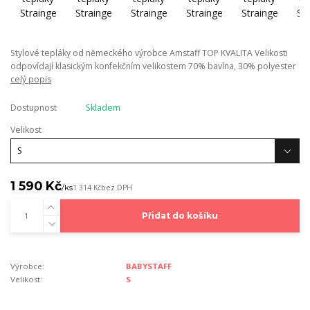
Stylové tepláky od německého výrobce Amstaff TOP KVALITA Velikosti
odpovídají klasickým konfekčním velikostem 70% bavlna, 30% polyester
celý popis
Dostupnost
Skladem
Velikost
1 590 Kč
/
ks
1 314 Kč
bez DPH
Přidat do košíku
Výrobce:
BABYSTAFF
Velikost:
S