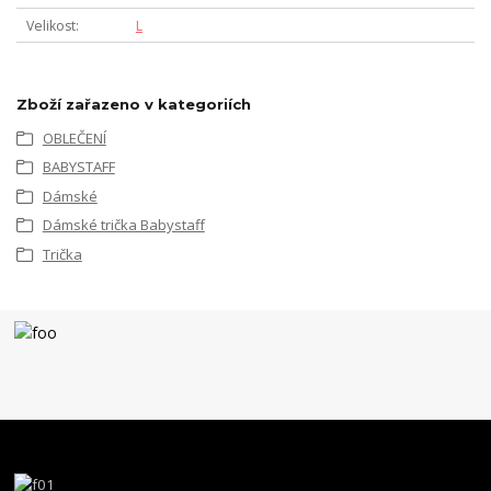
Velikost
L
Zboží zařazeno v kategoriích
OBLEČENÍ
BABYSTAFF
Dámské
Dámské trička Babystaff
Trička