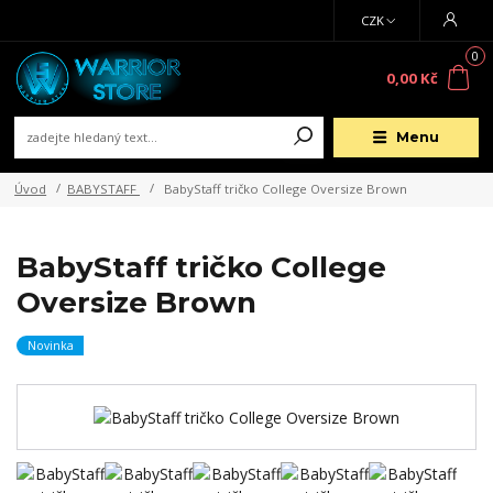
CZK
0
0,00 Kč
Menu
Úvod
BABYSTAFF
BabyStaff tričko College Oversize Brown
BabyStaff tričko College
Oversize Brown
Novinka