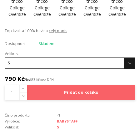
Top kvalita 100% bavlna
celý popis
Dostupnost
Skladem
Velikost
790 Kč
/
ks
653 Kč
bez DPH
Přidat do košíku
Číslo produktu:
-1
Výrobce:
BABYSTAFF
Velikost:
S