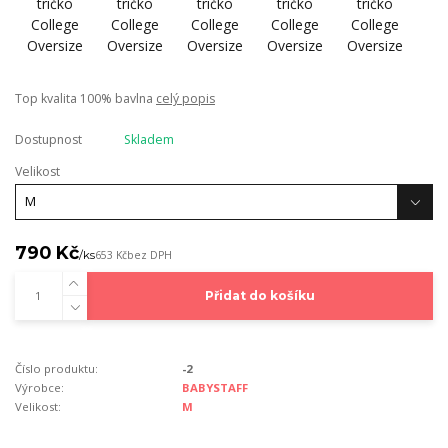
Top kvalita 100% bavlna
celý popis
Dostupnost
Skladem
Velikost
790 Kč
/
ks
653 Kč
bez DPH
Přidat do košíku
Číslo produktu:
-2
Výrobce:
BABYSTAFF
Velikost:
M