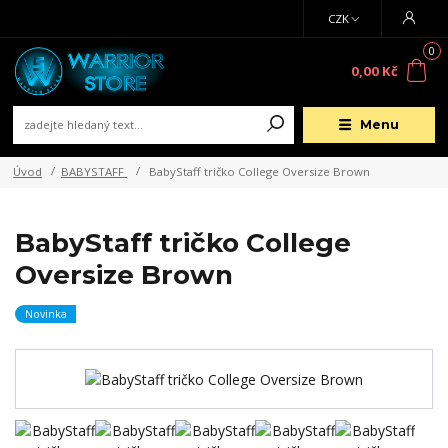
CZK
0
0,00 Kč
Menu
Úvod
BABYSTAFF
BabyStaff tričko College Oversize Brown
BabyStaff tričko College
Oversize Brown
Novinka