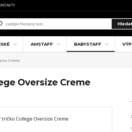
ONTAKTY
Hleda
MSKÉ
AMSTAFF
BABYSTAFF
VÝP
rsize Creme
lege Oversize Creme