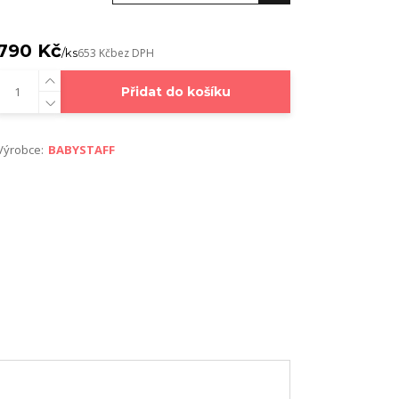
790 Kč
/
ks
653 Kč
bez DPH
Přidat do košíku
Výrobce:
BABYSTAFF