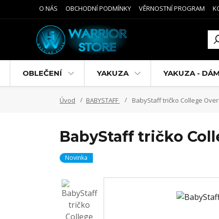
O NÁS
OBCHODNÍ PODMÍNKY
VĚRNOSTNÍ PROGRAM
K
OBLEČENÍ
YAKUZA
YAKUZA - DÁ
Úvod
BABYSTAFF
BabyStaff tričko College Ove
BabyStaff tričko Col
Novinka