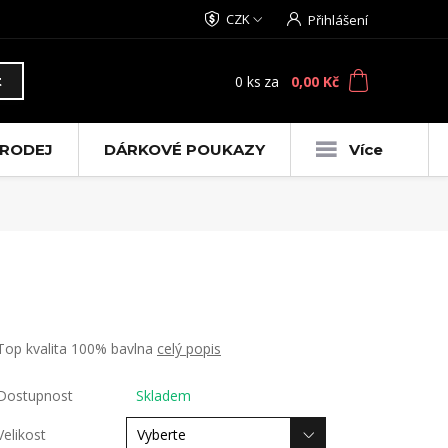
CZK
Přihlášení
0
ks
za
0,00 Kč
t
RODEJ
DÁRKOVÉ POUKAZY
Více
Top kvalita 100% bavlna
celý popis
Dostupnost
Skladem
Velikost