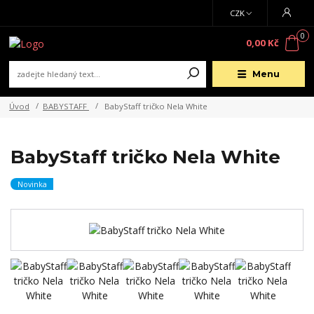
CZK
0
0,00 Kč
Menu
Úvod
BABYSTAFF
BabyStaff tričko Nela White
BabyStaff tričko Nela White
Novinka