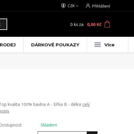
CZK
Přihlášení
0
ks
za
0,00 Kč
t
RODEJ
DÁRKOVÉ POUKAZY
Více
Top kvalita 100% bavlna A - šířka B - délka
celý
popis
Dostupnost
Skladem