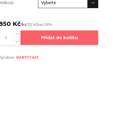
Velikost
850 Kč
/
ks
702 Kč
bez DPH
Přidat do košíku
Výrobce:
BABYSTAFF