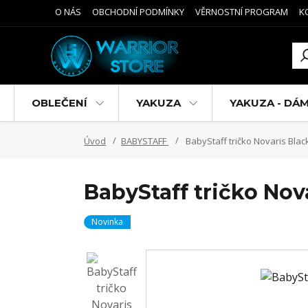
O NÁS
OBCHODNÍ PODMÍNKY
VĚRNOSTNÍ PROGRAM
K
OBLEČENÍ
YAKUZA
YAKUZA - DÁ
Úvod
BABYSTAFF
BabyStaff tričko Novaris Blac
BabyStaff tričko Nov
Novinka