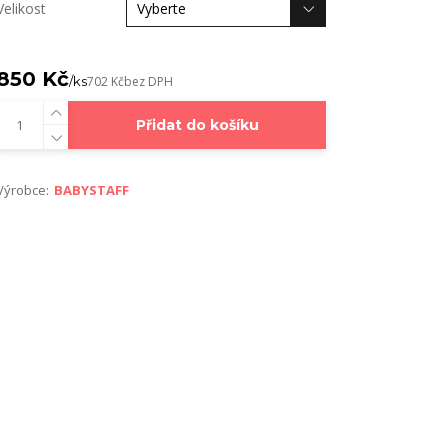
Velikost
850 Kč
/
ks
702 Kč
bez DPH
Přidat do košíku
Výrobce:
BABYSTAFF