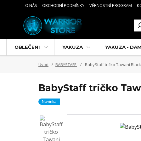
O NÁS
OBCHODNÍ PODMÍNKY
VĚRNOSTNÍ PROGRAM
K
OBLEČENÍ
YAKUZA
YAKUZA - DÁ
Úvod
BABYSTAFF
BabyStaff tričko Tawani Black
BabyStaff tričko Taw
Novinka