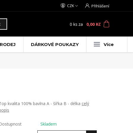
CZK
Přihlášení
0
ks
za
0,00 Kč
t
RODEJ
DÁRKOVÉ POUKAZY
Více
Top kvalita 100% bavlna A - šířka B - délka
celý
popis
Dostupnost
Skladem