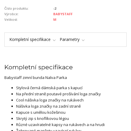
Číslo produktu:
-2
Výrobce:
BABYSTAFF
Velikost:
M
Kompletní specifikace
Parametry
Kompletní specifikace
Babystaff zimní bunda Nalva Parka
Stylová černá dámská parka s kapucí
Na přední straně poutavé prošívání loga značky
Cool nášivka loga značky na rukávech
Nášivka loga značky na zadní straně
Kapuce s umělou kožešinou
Skrytý zip s knoflíkovou légou
Různé uzavíratelné kapsy na rukávech a na hrudi
Žebrované manžety uzavírají rukávy