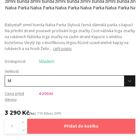
Babystaff zimní bunda Nalva Parka Stylová černá dámská parka s kapucí
Na přední straně poutavé prošívání loga značky Cool nášivka loga značky
na rukávech Nášivka loga značky na zadní straně Kapuce s umělou
kožešinou Skrytý zip s knoflíkovou légou Různé uzavíratelné kapsy na
rukávech a na hrudi Žebr...
celý popis
Dostupnost
Skladem
Velikost
Cena před
4 290 Kč
slevou
3 290 Kč
/
ks
2 719 Kč
bez DPH
Přidat do košíku