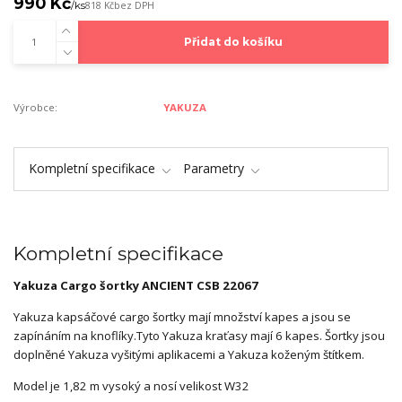
990 Kč
/
ks
818 Kč
bez DPH
Přidat do košíku
Výrobce:
YAKUZA
Kompletní specifikace
Parametry
Kompletní specifikace
Yakuza Cargo šortky
ANCIENT
CSB 22067
Yakuza kapsáčové cargo šortky mají množství kapes a jsou se
zapínáním na knoflíky.Tyto Yakuza kraťasy mají 6 kapes. Šortky jsou
doplněné Yakuza vyšitými aplikacemi a Yakuza koženým štítkem.
Model je 1,82 m vysoký a nosí velikost W32