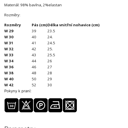
Materiál: 98% bavlna, 2%elastan
Rozměry:
Rozměry
Pás (cm)
Délka vnitřní nohavice (cm)
W 29
39
23.5
W 30
40
24.
W 31
41
24.5
W 32
42
25.
W 33
43
25.5
W 34
44
26
W 36
46
27
W 38
48
28
W 40
50
29
W 42
52
30
Pokyny k praní: