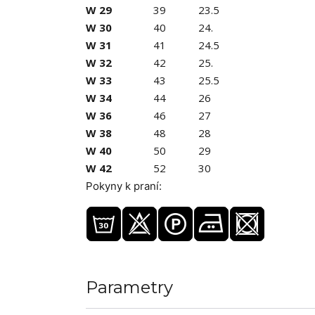
W 29
39
23.5
W 30
40
24.
W 31
41
24.5
W 32
42
25.
W 33
43
25.5
W 34
44
26
W 36
46
27
W 38
48
28
W 40
50
29
W 42
52
30
Pokyny k praní:
Parametry