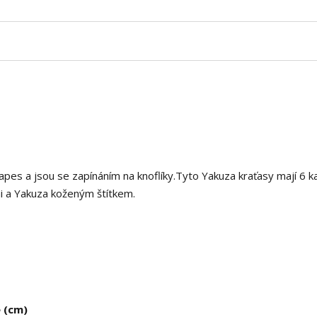
pes a jsou se zapínáním na knoflíky.Tyto Yakuza kraťasy mají 6 k
i a Yakuza koženým štítkem.
e (cm)