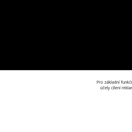
Pro základní funkč
účely cílení rek