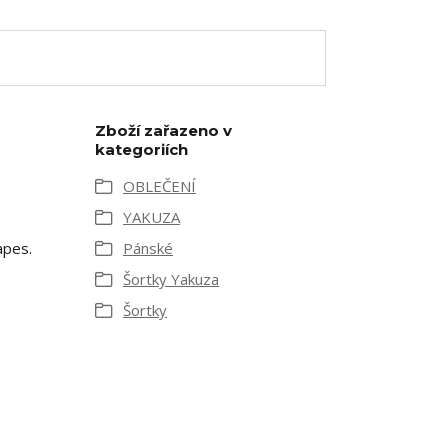
Zboží zařazeno v
kategoriích
OBLEČENÍ
YAKUZA
apes.
Pánské
Šortky Yakuza
Šortky