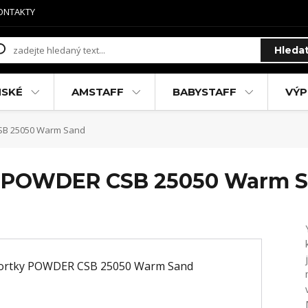
ONTAKTY
Hleda
MSKÉ
AMSTAFF
BABYSTAFF
VÝP
SB 25050 Warm Sand
ky POWDER CSB 25050 Warm 