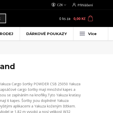
CZK
Přihlášení
0
ks
za
0,00 Kč
t
RODEJ
DÁRKOVÉ POUKAZY
Více
Sand
Yakuza Cargo šortky POWDER CSB 25050 Yakuza
kapsáčové cargo šortky mají množství kapes a
jsou se zapínáním na knoflíky.Tyto Yakuza kraťasy
mají 6 kapes. Šortky jsou doplněné Yakuza
vyšitými aplikacemi a Yakuza koženým štítkem.
Model je 1,82 m vysoký a nosí velikost W32