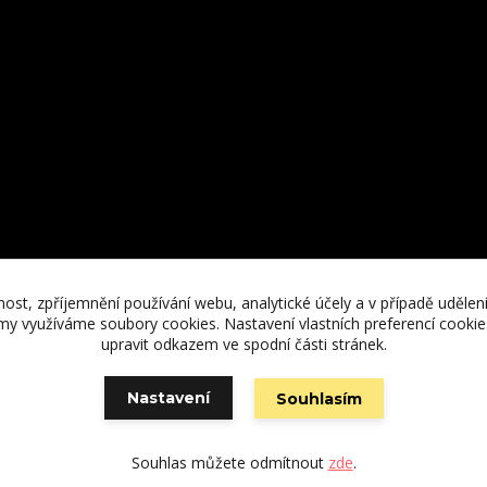
nost, zpříjemnění používání webu, analytické účely a v případě udělen
lamy využíváme soubory cookies. Nastavení vlastních preferencí cooki
upravit odkazem ve spodní části stránek.
Vytvořeno na
Eshop-rychle.cz
Nastavení
Souhlasím
Souhlas můžete odmítnout
zde
.