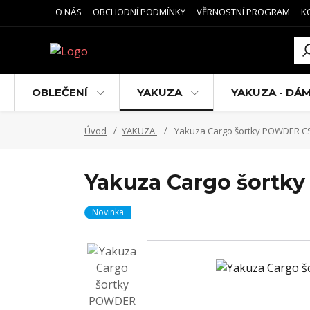
O NÁS
OBCHODNÍ PODMÍNKY
VĚRNOSTNÍ PROGRAM
K
OBLEČENÍ
YAKUZA
YAKUZA - DÁ
Úvod
YAKUZA
Yakuza Cargo šortky POWDER C
Yakuza Cargo šort
Novinka