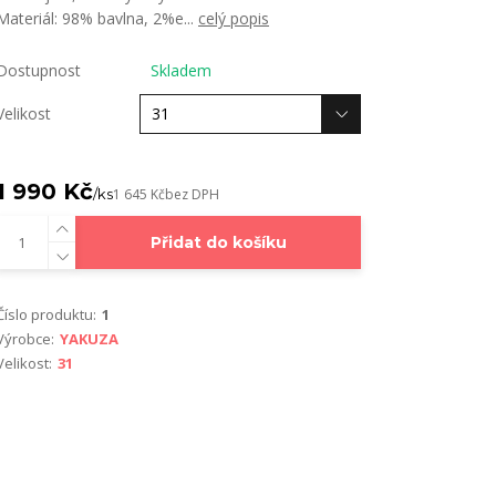
Materiál: 98% bavlna, 2%e...
celý popis
Dostupnost
Skladem
Velikost
1 990 Kč
/
ks
1 645 Kč
bez DPH
Přidat do košíku
Číslo produktu:
1
Výrobce:
YAKUZA
Velikost:
31