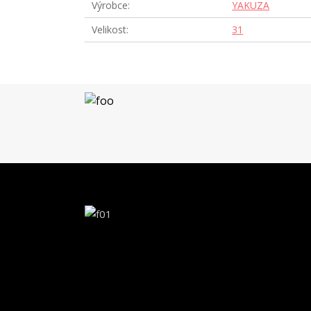
Výrobce
YAKUZA
Velikost
31