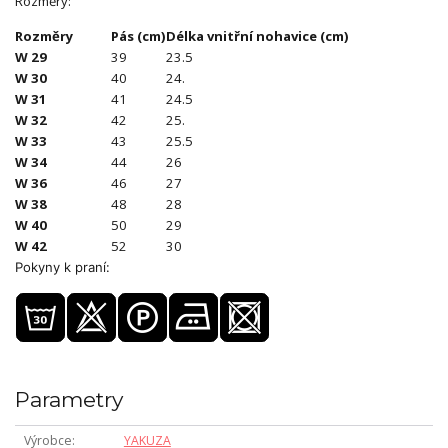
Rozměry:
Rozměry
Pás (cm)
Délka vnitřní nohavice (cm)
W 29
39
23.5
W 30
40
24.
W 31
41
24.5
W 32
42
25.
W 33
43
25.5
W 34
44
26
W 36
46
27
W 38
48
28
W 40
50
29
W 42
52
30
Pokyny k praní:
Parametry
Výrobce
YAKUZA