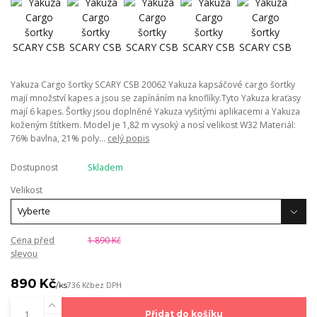
Yakuza Cargo šortky SCARY CSB 20062 Yakuza kapsáčové cargo šortky
mají množství kapes a jsou se zapínáním na knoflíky.Tyto Yakuza kraťasy
mají 6 kapes. Šortky jsou doplněné Yakuza vyšitými aplikacemi a Yakuza
koženým štítkem. Model je 1,82 m vysoký a nosí velikost W32 Materiál:
76% bavlna, 21% poly...
celý popis
Dostupnost
Skladem
Velikost
Cena před
1 890 Kč
slevou
890 Kč
/
ks
736 Kč
bez DPH
Přidat do košíku