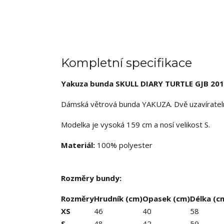
Kompletní specifikace
Yakuza bunda SKULL DIARY TURTLE GJB 20
Dámská větrová bunda YAKUZA
. Dvě uzavírate
Modelka je vysoká 159 cm a nosí velikost S.
Materiál:
100% polyester
Rozměry bundy:
Rozměry
Hrudník (cm)
Opasek (cm)
Délka (c
XS
46
40
58
S.
48
42
59