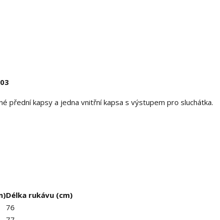
103
lné přední kapsy a jedna vnitřní kapsa s výstupem pro sluchátka.
m)
Délka rukávu (cm)
76
77