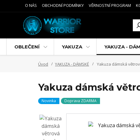
O NÁS
OBCHODNÍ PODMÍNKY
VĚRNOSTNÍ PROGRAM
K
OBLEČENÍ
YAKUZA
YAKUZA - DÁ
Úvod
YAKUZA - DÁMSKÉ
Yakuza dámská větrová
Yakuza dámská větr
Novinka
Doprava ZDARMA