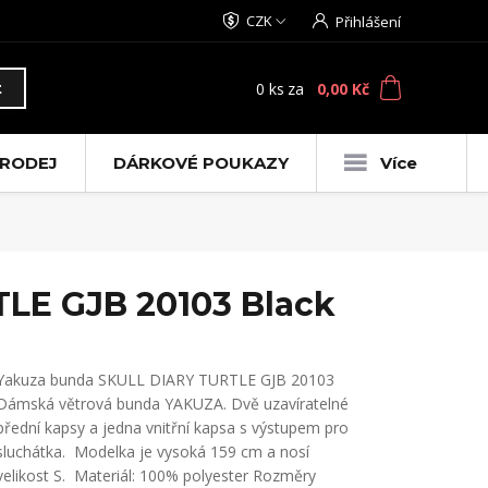
CZK
Přihlášení
0
ks
za
0,00 Kč
t
RODEJ
DÁRKOVÉ POUKAZY
Více
LE GJB 20103 Black
Yakuza bunda SKULL DIARY TURTLE GJB 20103
Dámská větrová bunda YAKUZA. Dvě uzavíratelné
přední kapsy a jedna vnitřní kapsa s výstupem pro
sluchátka. Modelka je vysoká 159 cm a nosí
velikost S. Materiál: 100% polyester Rozměry