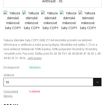
Yakuza dámske šaty COPY GKB 21144 Vezměte prosím na vědomí
informace o velikosti a naše prací pokyny. Modelka má výšku 1,73 m a
nosí velikost SMateriál: 50% bavlna, 50% polyester Rozměry: Rozměry
Hrudník (cm) Pás (cm) Délka (cm) XS 43 38 79 S 45 40 80 M 47 42 81 L 49
44 82 XL 51 46 8...
celý popis
Dostupnost
Skladem
Velikost
Cena před
1 290 Kč
slevou