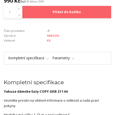
990 Kč
/
ks
818 Kč
bez DPH
Přidat do košíku
Číslo produktu:
-1
Výrobce:
YAKUZA
Velikost:
XS
Kompletní specifikace
Parametry
Kompletní specifikace
Yakuza dámske šaty COPY GKB 21144
Vezměte prosím na vědomí informace o velikosti a naše prací
pokyny.
Modelka má výšku 1,73 m a nosí velikost S