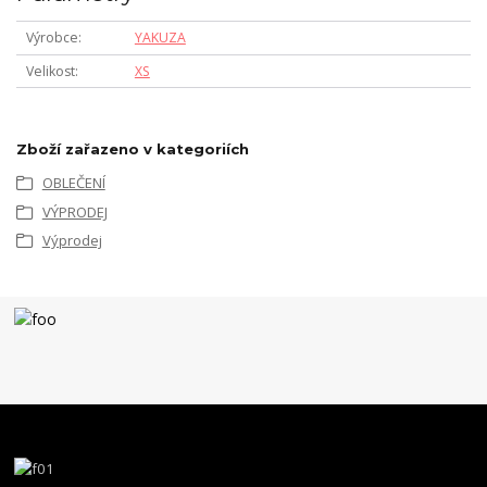
Výrobce
YAKUZA
Velikost
XS
Zboží zařazeno v kategoriích
OBLEČENÍ
VÝPRODEJ
Výprodej