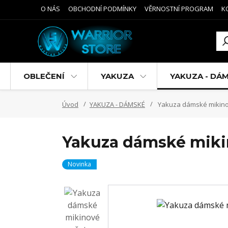
O NÁS
OBCHODNÍ PODMÍNKY
VĚRNOSTNÍ PROGRAM
K
OBLEČENÍ
YAKUZA
YAKUZA - DÁ
Úvod
YAKUZA - DÁMSKÉ
Yakuza dámské mikinov
Yakuza dámské mikin
Novinka