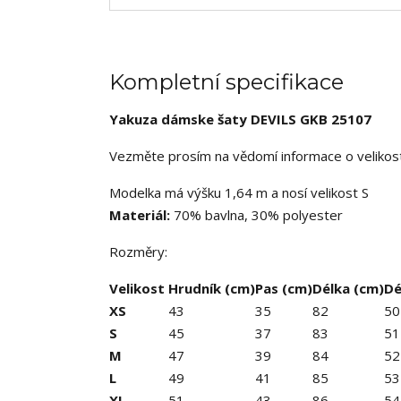
Kompletní specifikace
Yakuza dámske šaty DEVILS GKB 25107
Vezměte prosím na vědomí informace o velikosti
Modelka má výšku 1,64 m a nosí velikost S
Materiál:
70% bavlna, 30% polyester
Rozměry:
Velikost
Hrudník (cm)
Pas (cm)
Délka (cm)
Dé
XS
43
35
82
50
S
45
37
83
51
M
47
39
84
52
L
49
41
85
53
XL
51
43
86
54