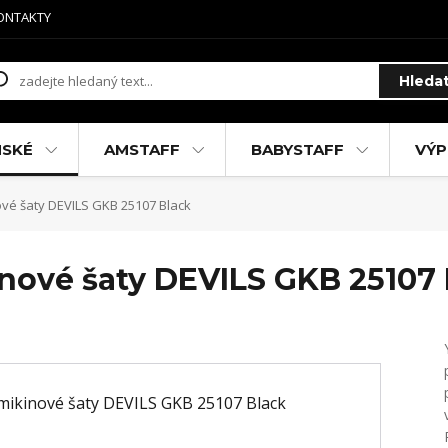
ONTAKTY
Hleda
MSKÉ
AMSTAFF
BABYSTAFF
VÝP
é šaty DEVILS GKB 25107 Black
ové šaty DEVILS GKB 25107 