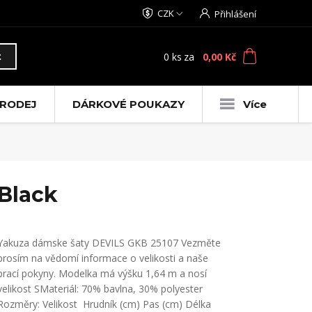
CZK
Přihlášení
0
ks
za
0,00 Kč
t
RODEJ
DÁRKOVÉ POUKAZY
Více
Black
Yakuza dámske šaty DEVILS GKB 25107 Vezměte
prosím na vědomí informace o velikosti a naše
prací pokyny. Modelka má výšku 1,64 m a nosí
velikost SMateriál: 70% bavlna, 30% polyester
Rozměry: Velikost Hrudník (cm) Pas (cm) Délka